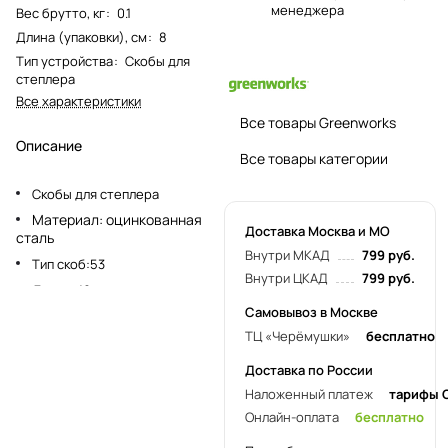
менеджера
Вес брутто, кг
:
0.1
Длина (упаковки), см
:
8
Тип устройства
:
Скобы для
степлера
Все характеристики
Все товары Greenworks
Описание
Все товары категории
Скобы для степлера
Материал: оцинкованная
Доставка Москва и МО
сталь
Внутри МКАД
799 руб.
Тип скоб:53
Внутри ЦКАД
799 руб.
Длина: 10 мм
Самовывоз в Москве
Ширина: 11,3 мм
ТЦ «Черёмушки»
бесплатно
Толщина: 1 мм
Количество: 1000 штук
Доставка по России
Назначение: ткань/картон/
Наложенный платеж
тарифы 
тонкие деревянные планки
Онлайн-оплата
бесплатно
Применяемость: 3400107