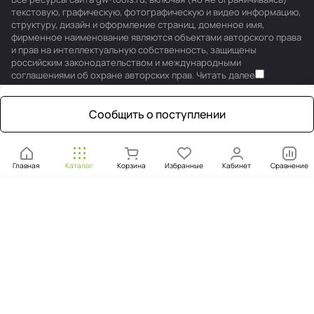
текстовую, графическую, фотографическую и видео информацию,
структуру, дизайн и оформление страниц, доменное имя,
фирменное наименование являются объектами авторского права
и прав на интеллектуальную собственность, защищены
российским законодательством и международными
соглашениями об охране авторских прав.
Читать далее
Сообщить о поступлении
Главная
Каталог
Корзина
Избранные
Кабинет
Сравнение