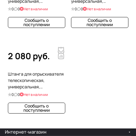
универсальная,
универсальная,
алюминиевая, 2 м
алюминиевая, 2,5 м
0
0
Нет в наличии
0
0
Нет в наличии
Сообщить о
Сообщить о
поступлении
поступлении
2 080 руб.
Штанга для опрыскивателя
телескопическая,
универсальная,
алюминиевая, 3 м
0
0
Нет в наличии
Сообщить о
поступлении
Интернет-магазин