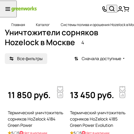
Главная
Каталог
Системы полива и орошения Hozelock в Мо
Уничтожители сорняков
Hozelock в Москве
4
Все фильтры
Сначала доступные
11 850 руб.
13 450 руб.
Термический уничтожитель
Термический уничтожитель
сорняков HoZelock 4184
сорняков HoZelock 4185
Green Power
Green Power Evolution
5
5
Нет в наличии
5
5
Нет в наличии