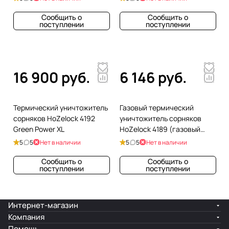
Сообщить о
Сообщить о
поступлении
поступлении
16 900 руб.
6 146 руб.
Термический уничтожитель
Газовый термический
сорняков HoZelock 4192
уничтожитель сорняков
Green Power XL
HoZelock 4189 (газовый
картридж в комплект не
5
5
Нет в наличии
5
5
Нет в наличии
входит)
Сообщить о
Сообщить о
поступлении
поступлении
Интернет-магазин
Компания
Помощь