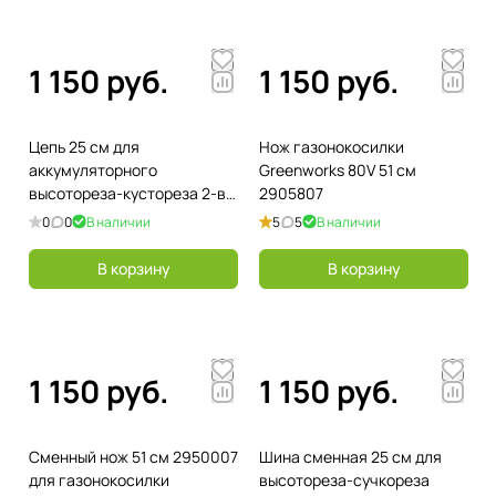
1 150 руб.
1 150 руб.
Цепь 25 см для
Нож газонокосилки
аккумуляторного
Greenworks 80V 51 см
высотореза-кустореза 2-в-1
2905807
Greenworks 40V 2954007
0
0
В наличии
5
5
В наличии
В корзину
В корзину
1 150 руб.
1 150 руб.
Сменный нож 51 см 2950007
Шина сменная 25 см для
для газонокосилки
высотореза-сучкореза