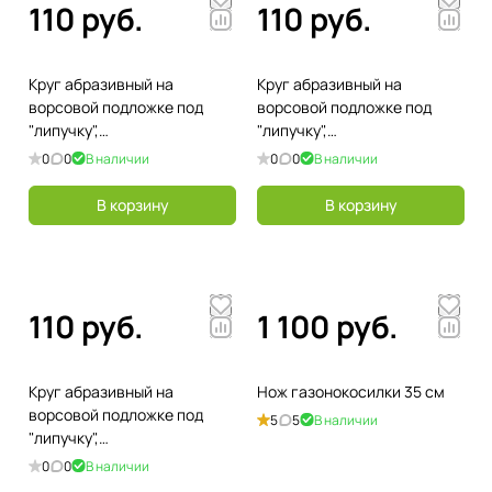
110 руб.
110 руб.
Круг абразивный на
Круг абразивный на
ворсовой подложке под
ворсовой подложке под
"липучку",
"липучку",
перфорированный, P 120,
перфорированный, P 80, 125
0
0
В наличии
0
0
В наличии
125 мм, 5 шт
мм, 5 шт
В корзину
В корзину
110 руб.
1 100 руб.
Круг абразивный на
Нож газонокосилки 35 см
ворсовой подложке под
5
5
В наличии
"липучку",
перфорированный, P 60, 125
0
0
В наличии
мм, 5 шт