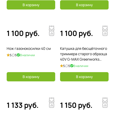
В корзину
В корзину
1 100 руб.
1 100 руб.
Нож газонокосилки 40 см
Катушка для бесщёточного
триммера старого образца
5
5
В наличии
40V G-MAX Greenworks
(комплект 2 шт)
5
5
В наличии
В корзину
В корзину
1 133 руб.
1 150 руб.