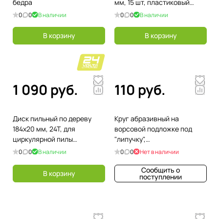
бедра
мм, 15 шт, пластиковый
бокс, цилиндрический
0
0
В наличии
0
0
В наличии
хвостовик
В корзину
В корзину
1 090 руб.
110 руб.
Диск пильный по дереву
Круг абразивный на
184x20 мм, 24T, для
ворсовой подложке под
циркулярной пилы
"липучку",
Greenworks 2943407
перфорированный, P 40, 125
0
0
В наличии
0
0
Нет в наличии
мм, 5 шт
Сообщить о
В корзину
поступлении