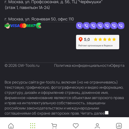
г. Москва, ул. Профсоюзная, д. 56, ТЦ "Черёмушки"
(этаж 1, павильон 1А-24)
г. Москва, ул. Ясеневая 50, офис 110
© 2026 GW-Tools.ru
Политика конфиденциальности
Оферта
Все ресурсы сайта gw-tools.ru, включая (но не ограничиваясь)
текстовую, графическую, фотографическую и видео информацию,
структуру, дизайн и оформление страниц, доменное имя,
фирменное наименование являются объектами авторского права
и прав на интеллектуальную собственность, защищены
российским законодательством и международными
соглашениями об охране авторских прав.
Читать далее