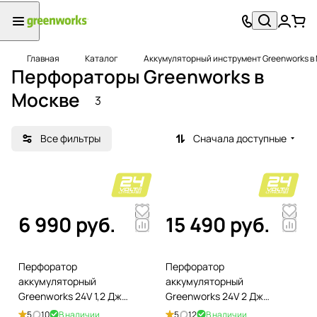
Главная
Каталог
Аккумуляторный инструмент Greenworks в
Перфораторы Greenworks в
Москве
3
Все фильтры
Сначала доступные
6 990 руб.
15 490 руб.
Перфоратор
Перфоратор
аккумуляторный
аккумуляторный
Greenworks 24V 1,2 Дж
Greenworks 24V 2 Дж
GD24SDS1 3803107,
GD24SDS2, бесщёточный,
5
10
В наличии
5
12
В наличии