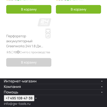
бесщеточный, без АКБ и ЗУ
без АКБ и ЗУ
В корзину
В корзину
Перфоратор
аккумуляторный
Greenworks 24V 1.8 Дж
G24HD
5
10
Снято с производства
В корзину
Интернет-магазин
Компания
Помощь
+7 495 108-47-38
info@gw-tools.ru