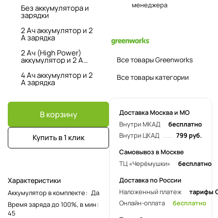
менеджера
Без аккумулятора и
зарядки
2 Ач аккумулятор и 2
А зарядка
2 Ач (High Power)
аккумулятор и 2 А
Все товары Greenworks
зарядка
4 Ач аккумулятор и 2
Все товары категории
А зарядка
Доставка Москва и МО
В корзину
Внутри МКАД
бесплатно
Внутри ЦКАД
799 руб.
Купить в 1 клик
Самовывоз в Москве
ТЦ «Черёмушки»
бесплатно
Характеристики
Доставка по России
Наложенный платеж
тарифы 
Аккумулятор в комплекте
:
Да
Онлайн-оплата
бесплатно
Время заряда до 100%, в мин
:
45