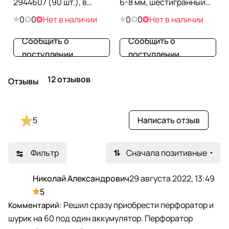
2944607 (90 шт.), в
6-8 мм, шестигранный
кейсе
хвостовик
0
0
Нет в наличии
0
0
Нет в наличии
Сообщить о
Сообщить о
поступлении
поступлении
12 отзывов
Отзывы
5
Написать отзыв
Фильтр
Сначала позитивные
Николай Александрович
29 августа 2022, 13:49
Н
5
Решил сразу приобрести перфоратор и
шурик на 60 под один аккумулятор. Перфоратор