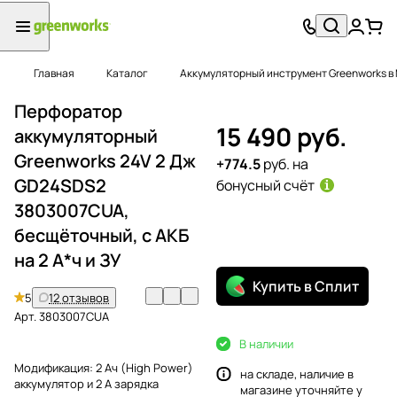
Главная
Каталог
Аккумуляторный инструмент Greenworks в
Перфоратор
15 490 руб.
аккумуляторный
Greenworks 24V 2 Дж
+774.5
руб. на
GD24SDS2
бонусный счёт
3803007CUA,
бесщёточный, с АКБ
на 2 А*ч и ЗУ
Купить в Сплит
5
12 отзывов
Арт.
3803007CUA
В наличии
Модификация:
2 Ач (High Power)
на складе, наличие в
аккумулятор и 2 А зарядка
магазине уточняйте у