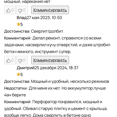
мощный, нареканий нет
0
0
Комментировать
Влад
27 мая 2023, 10:50
В
5
Сверлит/долбит
Делал ремонт, справился со всеми
задачами, насверлил кучу отверстий, и даже штробил
бетон немного, инструмент супер.
0
0
Комментировать
Дмитрий
25 декабря 2024, 18:37
Д
5
Мощный и удобный, несколько режимов
Для меня их нет. Но аккумулятор лучше
4ач берите
Перфоратор понравился, мощный и
удобный. Сбивал старую плитку и цемент с крыльца,
вообще легко. Дома сверлить в бетоне одно