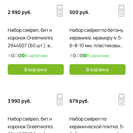
2 990 руб.
500 руб.
Набор свёрел, бит и
Набор свёрел по бетону,
коронок Greenworks
керамике, мрамору 4-5-
2944507 (60 шт.), в
6-8-10 мм, пластиковый
кейсе
кейс, Matrix, 5 шт.
0
0
В наличии
0
0
В наличии
В корзину
В корзину
3 990 руб.
679 руб.
Набор свёрел, бит и
Набор свёрел по
коронок Greenworks
керамической плитке, 5-