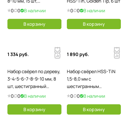
8-10 мм, 15 шт,
HSS-Tin, Golden Tip, 6 шт
пластиковый бокс,
0
0
В наличии
0
0
В наличии
цилиндрический
хвостовик
В корзину
В корзину
1 334 руб.
1 890 руб.
Набор свёрел по дереву,
Набор свёрел HSS-TiN
3-4-5-6-7-8-9-10 мм, 8
1,5-8,0 мм с
шт, шестигранный
шестигранным
хвостовик, пластиковый
хвостовиком Greenworks
0
0
В наличии
0
0
В наличии
кейс,
2943907 (22 шт.), в кейсе
В корзину
В корзину