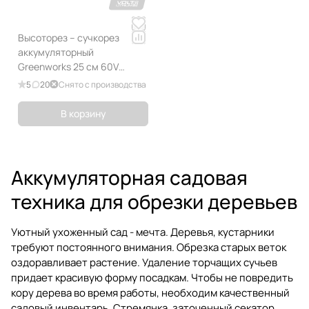
Высоторез – cучкорез
аккумуляторный
Greenworks 25 см 60V
GD60PS, бесщеточный, без
5
20
Снято с производства
АКБ и ЗУ
В корзину
Аккумуляторная садовая
техника для обрезки деревьев
Уютный ухоженный сад - мечта. Деревья, кустарники
требуют постоянного внимания. Обрезка старых веток
оздоравливает растение. Удаление торчащих сучьев
придает красивую форму посадкам. Чтобы не повредить
кору дерева во время работы, необходим качественный
садовый инвентарь. Стремянка, заточенный секатор,