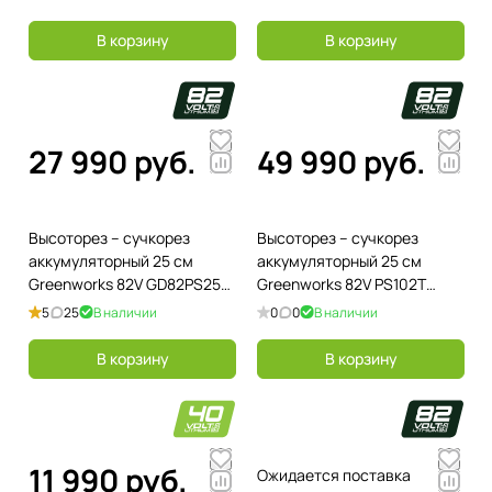
АКБ и ЗУ
и ЗУ
В корзину
В корзину
27 990 руб.
49 990 руб.
Высоторез – cучкорез
Высоторез – cучкорез
аккумуляторный 25 см
аккумуляторный 25 см
Greenworks 82V GD82PS25
Greenworks 82V PS102T
1402207, бесщёточный, без
1402407, бесщёточный, без
5
25
В наличии
0
0
В наличии
АКБ и ЗУ
АКБ и ЗУ
В корзину
В корзину
11 990 руб.
Ожидается поставка