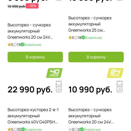
-18%
10 990 руб.
Высоторез – cучкорез
аккумуляторный
Высоторез – сучкорез
Greenworks 25 см
аккумуляторный
GD60PST25 60V 1402107,
Greenworks 20 см 24V
5
18
В наличии
бесщеточный, без АКБ и ЗУ
G24PS20, без АКБ и ЗУ
5
19
В наличии
В корзину
В корзину
22 990 руб.
10 990 руб.
Высоторез-кусторез 2-в-1
Высоторез – сучкорез
аккумуляторный
аккумуляторный
Greenworks 40V G40PSH
Greenworks 20 см 24V
1303907, бесщеточный, без
G24PS201 1402607, без АКБ
5
35
В наличии
0
0
В наличии