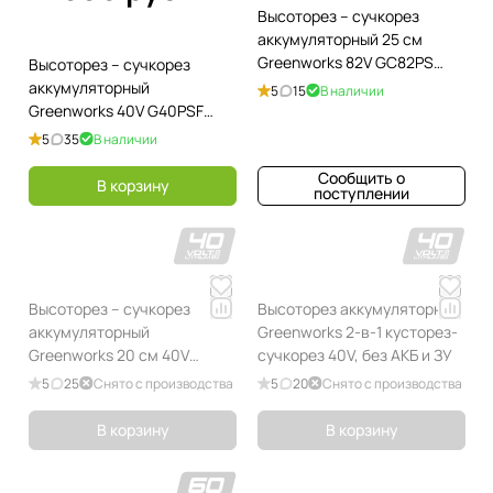
Высоторез – cучкорез
аккумуляторный 25 см
Greenworks 82V GC82PS
Высоторез – cучкорез
1400307, бесщёточный, без
аккумуляторный
5
15
В наличии
АКБ и ЗУ
Greenworks 40V G40PSF
1401107, 20 см, без АКБ и ЗУ
5
35
В наличии
Сообщить о
В корзину
поступлении
Высоторез – cучкорез
Высоторез аккумуляторный
аккумуляторный
Greenworks 2-в-1 кусторез-
Greenworks 20 см 40V
сучкорез 40V, без АКБ и ЗУ
G40PS20
5
25
Снято с производства
5
20
Снято с производства
В корзину
В корзину