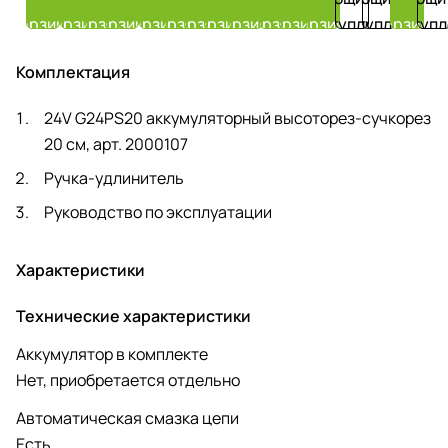
A)
Power
Pow
слотами)
2946207
2939207
2939307
корзину
корзину
корзину
корзину
корзину
корзину
корзину
корзину
корзину
корзину
корзину
корзину
поступлении
поступлении
корзину
поступл
Greenworks
24V
24V
24V
G24HP8
G24
Комплектация
G24X2C8
2957907
295
2958807
24V G24PS20 аккумуляторный высоторез-сучкорез
20 см, арт. 2000107
Ручка-удлинитель
Руководство по эксплуатации
Характеристики
Технические характеристики
Аккумулятор в комплекте
Нет, приобретается отдельно
Автоматическая смазка цепи
Есть