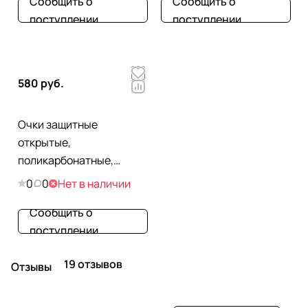
Сообщить о
Сообщить о
регулируемые дужки
поступлении
поступлении
580 руб.
Очки защитные
открытые,
поликарбонатные,
прозрачная линза,
0
0
Нет в наличии
двухкомпонентные
Сообщить о
дужки
поступлении
19 отзывов
Отзывы