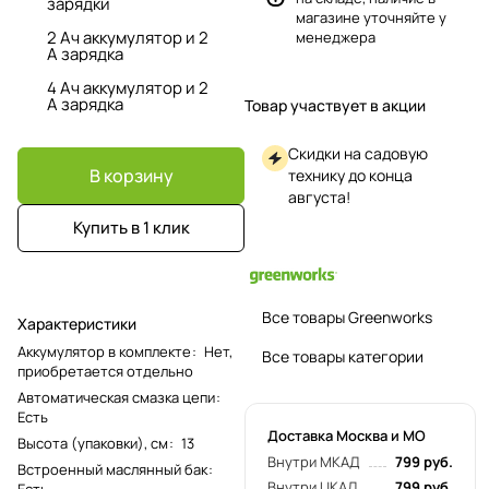
зарядки
магазине уточняйте у
2 Ач аккумулятор и 2
менеджера
А зарядка
4 Ач аккумулятор и 2
А зарядка
Товар участвует в акции
Скидки на садовую
В корзину
технику до конца
августа!
Купить в 1 клик
Все товары Greenworks
Характеристики
Аккумулятор в комплекте
:
Нет,
Все товары категории
приобретается отдельно
Автоматическая смазка цепи
:
Есть
Доставка Москва и МО
Высота (упаковки), см
:
13
Внутри МКАД
799 руб.
Встроенный маслянный бак
:
Внутри ЦКАД
799 руб.
Есть