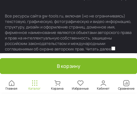
Все ресурсы сайта gw-tools.ru, включая (но не ограничиваясь)
текстовую, графическую, фотографическую и видео информацию,
структуру, дизайн и оформление страниц, доменное имя,
фирменное наименование являются объектами авторского права
и прав на интеллектуальную собственность, защищены
российским законодательством и международными
соглашениями об охране авторских прав.
Читать далее
В корзину
Главная
Каталог
Корзина
Избранные
Кабинет
Сравнение