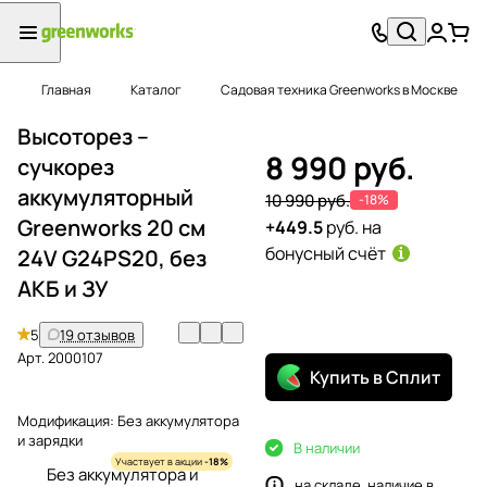
Главная
Каталог
Садовая техника Greenworks в Москве
Высоторез –
8 990 руб.
сучкорез
аккумуляторный
10 990 руб.
-18%
Greenworks 20 см
+449.5
руб. на
бонусный счёт
24V G24PS20, без
АКБ и ЗУ
5
19 отзывов
Арт.
2000107
Купить в Сплит
Модификация:
Без аккумулятора
и зарядки
В наличии
Участвует в акции
-18%
Без аккумулятора и
на складе, наличие в