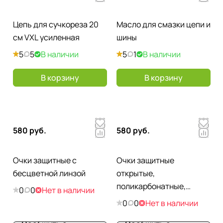
Цепь для сучкореза 20
Масло для смазки цепи и
см VXL усиленная
шины
5
5
В наличии
5
1
В наличии
В корзину
В корзину
580 руб.
580 руб.
Очки защитные с
Очки защитные
бесцветной линзой
открытые,
поликарбонатные,
0
0
Нет в наличии
увеличенная
0
0
Нет в наличии
прозрачная линза,