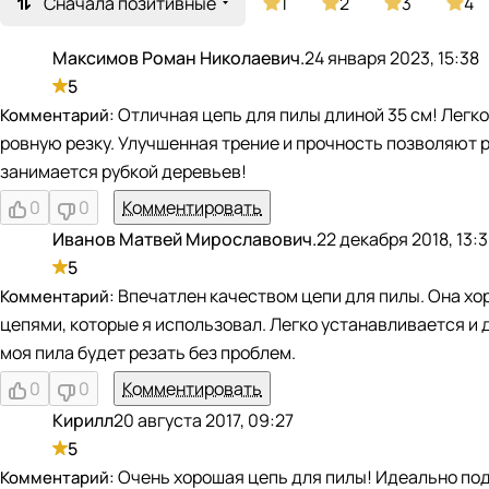
Сначала позитивные
1
2
3
4
Максимов Роман Николаевич.
24 января 2023, 15:38
М
5
Отличная цепь для пилы длиной 35 см! Легк
ровную резку. Улучшенная трение и прочность позволяют 
занимается рубкой деревьев!
0
0
Комментировать
Иванов Матвей Мирославович.
22 декабря 2018, 13:
И
5
Впечатлен качеством цепи для пилы. Она хо
цепями, которые я использовал. Легко устанавливается и д
моя пила будет резать без проблем.
0
0
Комментировать
Кирилл
20 августа 2017, 09:27
К
5
Очень хорошая цепь для пилы! Идеально подх