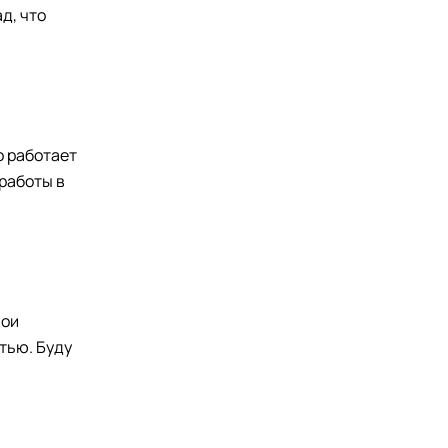
д, что
о работает
 работы в
мои
тью. Буду