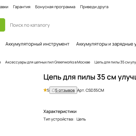
авки
Гарантия
Бонусная программа
Приведи друга
Аккумуляторный инструмент
Аккумуляторы и зарядные 
е
Аксессуары для цепных пил Greenworks в Москве
Цепь для пилы 35 см у
Цепь для пилы 35 см улу
5
5 отзывов
Арт.
CSD35CM
Характеристики
Тип устройства
:
Цепь