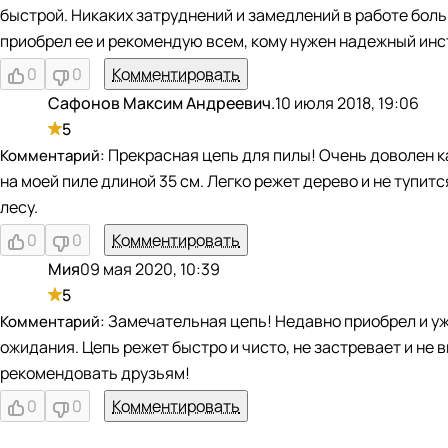
быстрой. Никаких затруднений и замедлений в работе боль
приобрел ее и рекомендую всем, кому нужен надежный инс
0
0
Комментировать
Сафонов Максим Андреевич.
10 июля 2018, 19:06
С
5
Прекрасная цепь для пилы! Очень доволен к
на моей пиле длиной 35 см. Легко режет дерево и не тупи
лесу.
0
0
Комментировать
Мия
09 мая 2020, 10:39
М
5
Замечательная цепь! Недавно приобрел и уж
ожидания. Цепь режет быстро и чисто, не застревает и не
рекомендовать друзьям!
0
0
Комментировать