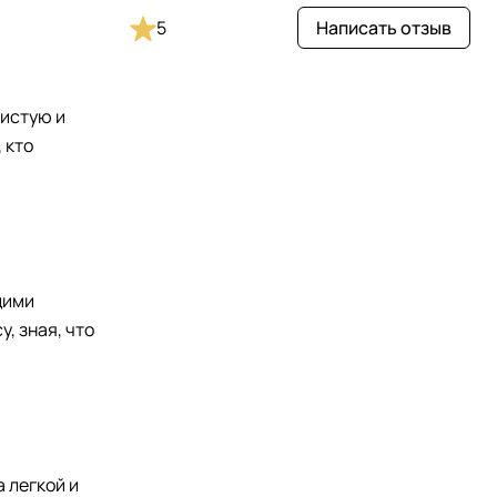
5
Написать отзыв
чистую и
 кто
щими
, зная, что
 легкой и