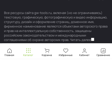
Все ресурсы сайта gw-tools.ru, включая (но не ограничиваясь)
текстовую, графическую, фотографическую и видео информацию,
структуру, дизайн и оформление страниц, доменное имя,
фирменное наименование являются объектами авторского права
и прав на интеллектуальную собственность, защищены
российским законодательством и международными
соглашениями об охране авторских прав.
Читать далее
Главная
Каталог
Корзина
Избранные
Кабинет
Сравнение