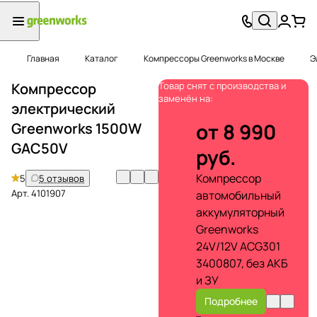
Главная
Каталог
Компрессоры Greenworks в Москве
Э
Компрессор
Товар снят с производства и
заменён на:
электрический
от 8 990
Greenworks 1500W
GAC50V
руб.
Компрессор
5
5 отзывов
Арт.
4101907
автомобильный
аккумуляторный
Greenworks
24V/12V ACG301
3400807, без АКБ
и ЗУ
Подробнее