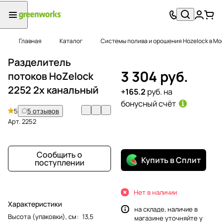
Главная
Каталог
Системы полива и орошения Hozelock в Мо
Разделитель
3 304 руб.
потоков HoZelock
2252 2х канальный
+165.2
руб. на
бонусный счёт
5
5 отзывов
Арт.
2252
Сообщить о
Купить в Сплит
поступлении
Нет в наличии
Характеристики
на складе, наличие в
Высота (упаковки), см
:
13,5
магазине уточняйте у