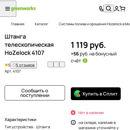
Главная
Каталог
Системы полива и орошения Hozelock в Мо
Штанга
1 119 руб.
телескопическая
HoZelock 4107
+56
руб. на бонусный
счёт
5
5 отзывов
Арт.
4107
Сообщить о
Купить в Сплит
поступлении
Нет в наличии
Характеристики
на складе, наличие в
Тип устройства
:
Штанга
магазине уточняйте у