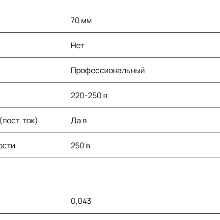
70 мм
Нет
Профессиональный
220-250 в
пост. ток)
Да в
ости
250 в
0,043