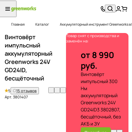
Главная
Каталог
Аккумуляторный инструмент Greenworks в
Винтовёрт
Товар снят с производства и
заменён на:
импульсный
от 8 990
аккумуляторный
Greenworks 24V
руб.
GD24ID,
Винтовёрт
бесщёточный
импульсный 300
Нм
5
15 отзывов
аккумуляторный
Арт.
3801407
Greenworks 24V
GD24ID3 3802807,
бесщёточный, без
АКБ и ЗУ