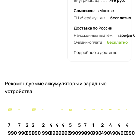
Внутри ЦКАД
799 руб.
Самовывоз в Москве
ТЦ «Черёмушки»
бесплатно
Доставка по России
Наложенный платеж
тарифы 
Онлайн-оплата
бесплатно
Подробнее о доставке
Рекомендуемые аккумуляторы и зарядные
устройства
7
7
2
2
2
4
4
4
5
5
7
1
2
4
4
4
990
990
990
990
990
990
990
990
990
990
990
990
490
490
490
99