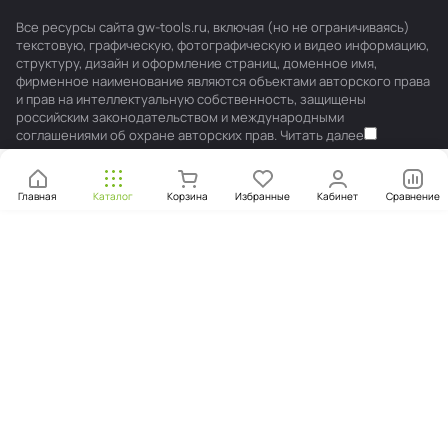
Все ресурсы сайта gw-tools.ru, включая (но не ограничиваясь)
текстовую, графическую, фотографическую и видео информацию,
структуру, дизайн и оформление страниц, доменное имя,
фирменное наименование являются объектами авторского права
и прав на интеллектуальную собственность, защищены
российским законодательством и международными
соглашениями об охране авторских прав.
Читать далее
Главная
Каталог
Корзина
Избранные
Кабинет
Сравнение