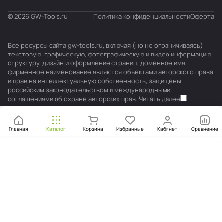
© 2026 GW-Tools.ru
Политика конфиденциальности
Оферта
Все ресурсы сайта gw-tools.ru, включая (но не ограничиваясь)
текстовую, графическую, фотографическую и видео информацию,
структуру, дизайн и оформление страниц, доменное имя,
фирменное наименование являются объектами авторского права
и прав на интеллектуальную собственность, защищены
российским законодательством и международными
соглашениями об охране авторских прав.
Читать далее
Главная
Каталог
Корзина
Избранные
Кабинет
Сравнение