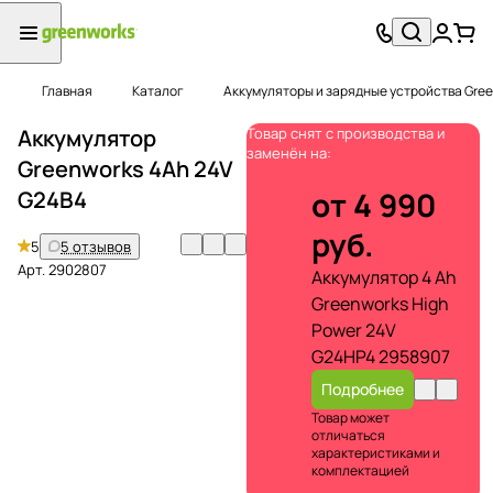
Главная
Каталог
Аккумуляторы и зарядные устройства Gree
Аккумулятор
Товар снят с производства и
заменён на:
Greenworks 4Ah 24V
от 4 990
G24B4
руб.
5
5 отзывов
Арт.
2902807
Аккумулятор 4 Ah
Greenworks High
Power 24V
G24HP4 2958907
Подробнее
Товар может
отличаться
характеристиками и
комплектацией