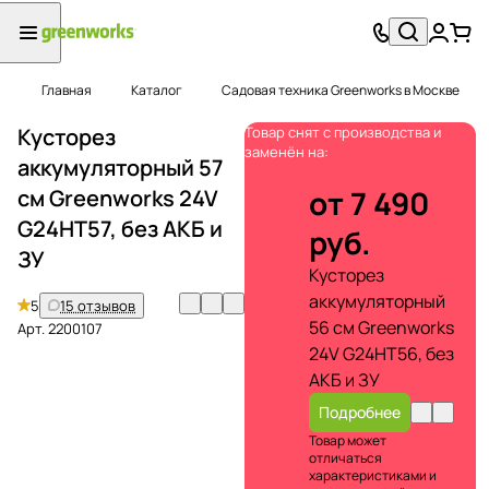
Главная
Каталог
Садовая техника Greenworks в Москве
Кусторез
Товар снят с производства и
заменён на:
аккумуляторный 57
от 7 490
см Greenworks 24V
G24HT57, без АКБ и
руб.
ЗУ
Кусторез
аккумуляторный
5
15 отзывов
56 см Greenworks
Арт.
2200107
24V G24HT56, без
АКБ и ЗУ
Подробнее
Товар может
отличаться
характеристиками и