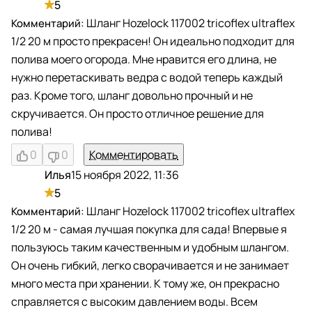
5
Шланг Hozelock 117002 tricoflex ultraflex
1/2 20 м просто прекрасен! Он идеально подходит для
полива моего огорода. Мне нравится его длина, не
нужно перетаскивать ведра с водой теперь каждый
раз. Кроме того, шланг довольно прочный и не
скручивается. Он просто отличное решение для
полива!
0
0
Комментировать
Илья
15 ноября 2022, 11:36
И
5
Шланг Hozelock 117002 tricoflex ultraflex
1/2 20 м - самая лучшая покупка для сада! Впервые я
пользуюсь таким качественным и удобным шлангом.
Он очень гибкий, легко сворачивается и не занимает
много места при хранении. К тому же, он прекрасно
справляется с высоким давлением воды. Всем