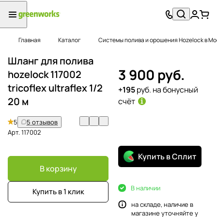
Главная
Каталог
Системы полива и орошения Hozelock в Мо
Шланг для полива
3 900 руб.
hozelock 117002
tricoflex ultraflex 1/2
+195
руб. на бонусный
20 м
счёт
5
5 отзывов
Арт.
117002
Купить в Сплит
В корзину
В наличии
Купить в 1 клик
на складе, наличие в
магазине уточняйте у